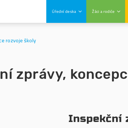
Úřední deska
Žáci a rodiče
ce rozvoje školy
ní zprávy, koncepc
Inspekční 